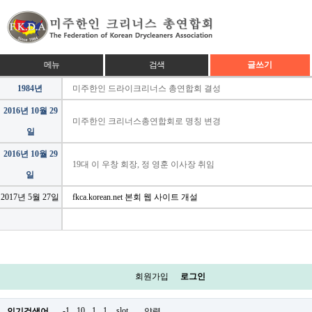
메뉴
검색
글쓰기
1984년
미주한인 드라이크리너스 총연합회 결성
2016년 10월 29
미주한인 크리너스총연합회로 명칭 변경
일
2016년 10월 29
19대 이 우창 회장, 정 영훈 이사장 취임
일
2017년 5월 27일
fkca.korean.net 본회 웹 사이트 개설
회원가입
로그인
-1
10
1
1.
slot
.
인기검색어
약력