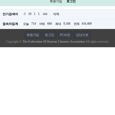
회원가입
로그인
-1
10
1
1.
slot
.
인기검색어
약력
714
660
9,168
416,409
접속자집계
오늘
어제
최대
전체
회원가입
로그인
PC버전
상단으로
Copyright ©
The Federation Of Korean Cleaners Association
All rights reserved.