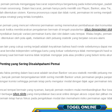
 pemain pemula menganggap baccarat sepenuhnya bergantung pada keberuntungan, padah
rmain seseorang. Dalam baccarat, pemain hanya perlu memilih sisi Player, Banker, atau Tie, 
ah ditentukan sistem. Karena prosesnya cepat dan tidak rumit, permainan ini sering menjadi
tanpa strategi yang terlalu kompleks.
n pemain yang mencari referensi permainan sering menemukan pembahasan dari komunitas 
situs dewapoker slo
asuk ketika membicarakan pengalaman bermain di tengah popularitas
yediakan banyak variasi permainan kartu dan slot dalam satu tempat. Walau begitu, pem
ak ditentukan oleh pola ajaib, melainkan oleh peluang statistik yang berjalan secara alami.
an lain yang cukup sering terjadi adalah keyakinan bahwa hasil ronde sebelumnya dapat me
arat bersifat independen sehingga kartu yang keluar sebelumnya tidak memengaruhi hasil s
 tenang saat bermain karena tidak terjebak mengejar pola atau prediksi yang belum tentu aku
 Penting yang Sering Disalahpahami Pemai
atu fakta penting dalam baccarat adalah taruhan Banker secara statistik memiliki peluang mena
u, banyak pemain berpengalaman lebih sering memilih Banker untuk permainan jangka panjan
otongan komisi sehingga pemain tetap perlu mengatur modal dengan bijak agar permainan teta
encari tempat bermain yang nyaman, banyak pemain modern mulai membandingkan fitur kea
situs slots
ri berbagai
yang menyediakan baccarat online dengan akses cepat dan pilihan mej
 pemain tetap harus fokus pada pengelolaan modal dan memahami risiko permainan agar tida