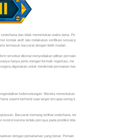
 sederhana dan tidak memerlukan waktu lama. Pe
 kontak aktif, lalu melakukan verifikasi sesuai p
artu termasuk baccarat dengan lebih mudah.
orm tersebut dikenal menyediakan pilihan permain
nya hanya perlu mengisi formulir registrasi, me
 segera digunakan untuk menikmati permainan bac
 mengandalkan keberuntungan. Mereka menentukan
na seperti berhenti saat target tercapai sering k
.
eputusan. Baccarat memang terlihat sederhana, tet
 kontrol karena terlalu percaya pada prediksi tida
 dimainkan dengan pemahaman yang benar. Pemain