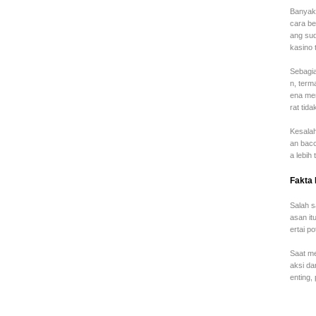
Banyak
cara be
ang sud
kasino 
Sebagia
n, term
ena men
rat tid
Kesalah
an bacc
a lebih
Fakta
Salah s
asan it
ertai p
Saat m
aksi da
enting,