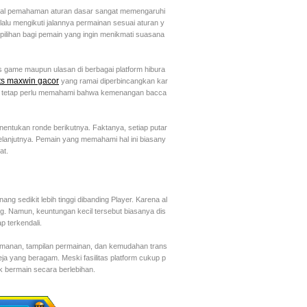
al pemahaman aturan dasar sangat memengaruhi
lalu mengikuti jalannya permainan sesuai aturan y
 pilihan bagi pemain yang ingin menikmati suasana
game maupun ulasan di berbagai platform hibura
ts maxwin gacor
yang ramai diperbincangkan kar
ain tetap perlu memahami bahwa kemenangan bacca
nentukan ronde berikutnya. Faktanya, setiap putar
elanjutnya. Pemain yang memahami hal ini biasany
rat.
ng sedikit lebih tinggi dibanding Player. Karena al
g. Namun, keuntungan kecil tersebut biasanya dis
p terkendali.
manan, tampilan permainan, dan kemudahan trans
a yang beragam. Meski fasilitas platform cukup p
k bermain secara berlebihan.