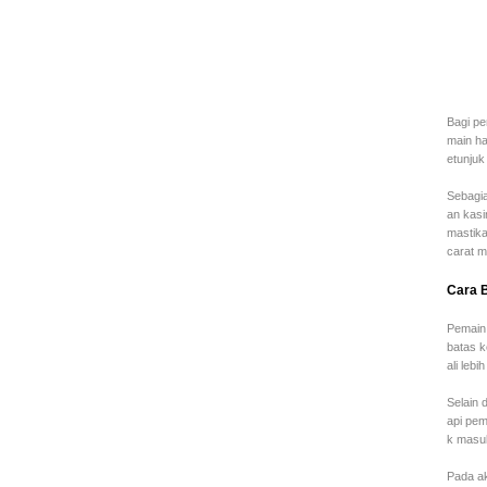
Bagi p
main ha
etunjuk
Sebagia
an kasi
mastika
carat m
Cara 
Pemain 
batas k
ali leb
Selain 
api pem
k masuk
Pada ak