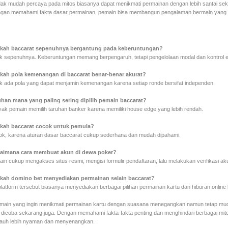
dak mudah percaya pada mitos biasanya dapat menikmati permainan dengan lebih santai sek
gan memahami fakta dasar permainan, pemain bisa membangun pengalaman bermain yang le
kah baccarat sepenuhnya bergantung pada keberuntungan?
k sepenuhnya. Keberuntungan memang berpengaruh, tetapi pengelolaan modal dan kontrol em
kah pola kemenangan di baccarat benar-benar akurat?
k ada pola yang dapat menjamin kemenangan karena setiap ronde bersifat independen.
uhan mana yang paling sering dipilih pemain baccarat?
ak pemain memilih taruhan banker karena memiliki house edge yang lebih rendah.
kah baccarat cocok untuk pemula?
k, karena aturan dasar baccarat cukup sederhana dan mudah dipahami.
aimana cara membuat akun di dewa poker?
n cukup mengakses situs resmi, mengisi formulir pendaftaran, lalu melakukan verifikasi ak
kah domino bet menyediakan permainan selain baccarat?
latform tersebut biasanya menyediakan berbagai pilihan permainan kartu dan hiburan online 
main yang ingin menikmati permainan kartu dengan suasana menegangkan namun tetap mudah
 dicoba sekarang juga. Dengan memahami fakta-fakta penting dan menghindari berbagai m
 jauh lebih nyaman dan menyenangkan.