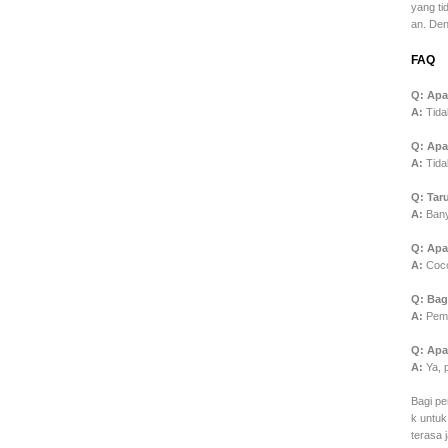
yang ti
an. Den
FAQ
Q: Apa
A:
Tida
Q: Apa
A:
Tida
Q: Tar
A:
Bany
Q: Apa
A:
Coco
Q: Bag
A:
Pemai
Q: Apa
A:
Ya, p
Bagi pe
k untuk
terasa