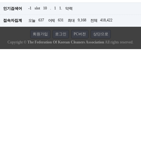
-1
slot
10
.
1
1.
인기검색어
약력
637
631
9,168
418,422
접속자집계
오늘
어제
최대
전체
회원가입
로그인
PC버전
상단으로
Copyright ©
The Federation Of Korean Cleaners Association
All rights reserved.