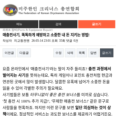
메뉴
검색
글쓰기
파트& 장비(Parts & Equipment Repair)
매충전사기, 똑똑하게 예방하고 소중한 내 돈 지키는 방법!
작성자
치교듕젼멘
26-05-14 23:01
조회
35회
댓글
0건
이전글
다음글
수정
삭제
목록
답변
글쓰기
본문
요즘 온라인에서 '매충전사기'라는 말이 자주 들리죠?
충전 과정에서
벌어지는 사기
를 뜻하는데요, 특히 게임이나 포인트 충전처럼 현금과
연관된 곳에서 많이 발생합니다. 달콤한 유혹에 넘어가 소중한 돈을
잃을 수 있어 각별한 주의가 필요해요.
사기범들은 보통
터무니없이 좋은 충전 보너스
를 미끼로 삼습니다.
'첫 충전 시 100% 추가 지급!', '무제한 매충전 보너스!' 같은 문구로
사람들을 현혹하죠. 하지만 이런 문구를 보면
일단 의심하는 것이 상
책
이에요. 정상적인 서비스는 과도한 보너스를 제공하기 어렵거든요.