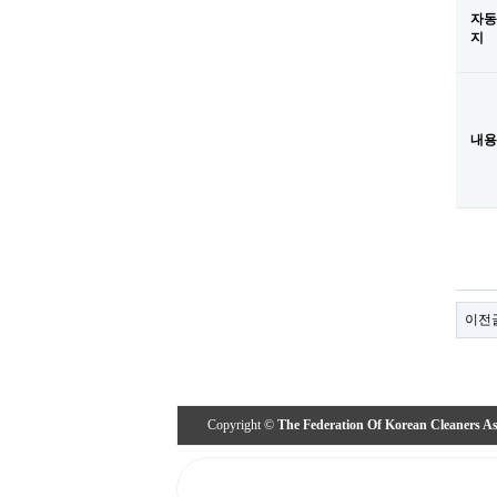
자동
지
내용
이전
Copyright ©
The Federation Of Korean Cleaners As