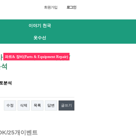
회원가입
로그인
이야기 천국
옷수선
토지노사이트 코코몽 /간편입금/
파트& 장비(Parts & Equipment Repair)
분석
로토분석
수정
삭제
목록
답변
글쓰기
K/25개이벤트