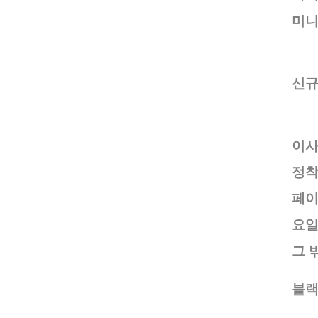
미니
신규
이사
정착
페이
요일
그 
블랙이