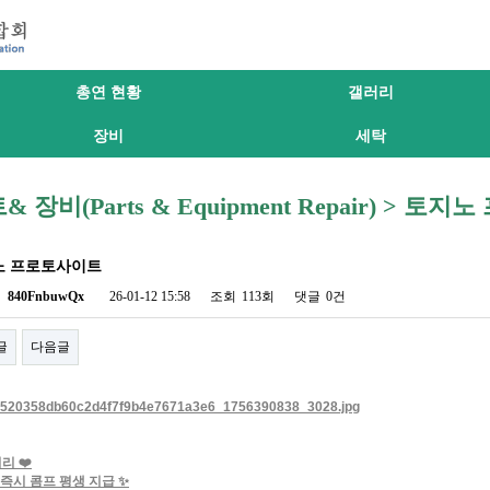
총연 현황
갤러리
장비
세탁
& 장비(Parts & Equipment Repair) > 
노 프로토사이트
자
840FnbuwQx
26-01-12 15:58
조회
113회
댓글
0건
글
다음글
리 ❤️
즉시 콤프 평생 지급 ✨