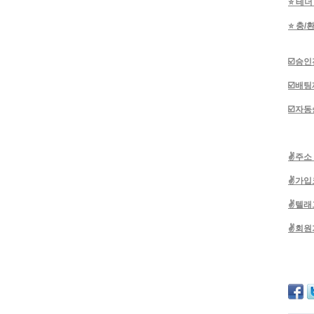
⭐️ 테
⭐️ 충
☑️승
☑️배
☑️자동
✌️주소
✌️가입
✌️텔래
✌️회