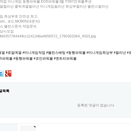
업 미니게임 동행파워볼 EOS파워볼 [텔 YS972] 에볼루션
열컬리넌 클릭계열컬리넌 미니게임컬리넌 최상부컬리넌 밸런스컬리넌
임 최상부로 안전성 최고.
.com , 코드:MO905(대문자)
스 밸런스문의 작업문의
상시모집
계열 #로얄계열 #미니게임작업 #밸런스배팅 #동행파워볼 #미니게임최상부 #컬리넌 
EOS파워볼 #동행파워볼 #코인파워볼 #엔트리파워볼
글목록
등록된 댓글이 없습니다.