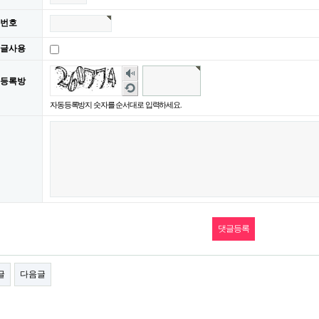
번호
글사용
숫
등록방
자
새
음
로
자동등록방지 숫자를 순서대로 입력하세요.
성
고
듣
침
기
글
다음글