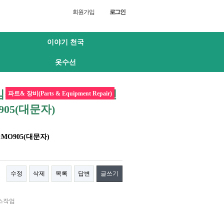
회원가입
로그인
이야기 천국
옷수선
게임최상부 [ 텔 YS972] 밸런
파트& 장비(Parts & Equipment Repair)
905(대문자)
:MO905(대문자)
수정
삭제
목록
답변
글쓰기
런스작업