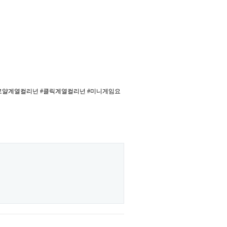
#로얄계열컬리넌 #클릭계열컬리넌 #미니게임요