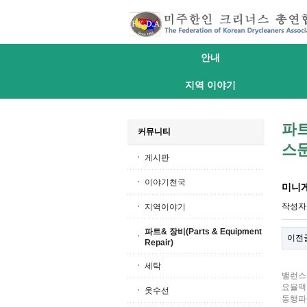
안내
지역 이야기
파트
커뮤니티
스문
게시판
이야기천국
미니게임
작성
지역이야기
파트& 장비(Parts & Equipment
이전
Repair)
세탁
밸런스작
요율맥스
옷수선
동행파