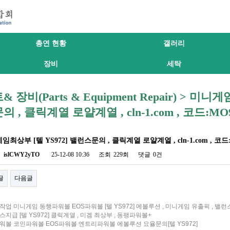
총연 현황
갤러리
장비
세탁
& 장비(Parts & Equipment Repair) > 미니
의 , 클릭계열 로얄계열 , cln-1.com , 코드:MO
최상부 [ 텔 YS972] 밸런스문의 , 클릭계열 로얄계열 , cln-1.com , 코드
자
islCWY2yTO
25-12-08 10:36
조회
229회
댓글
0건
글
다음글
업 미니게임 동행파워볼 EOS파워볼 [텔 YS972] 에볼루션 , 미니게임 유출픽 , 밸
지급 [ 텔 YS972] 클릭계열 , 미겜 최상부 , 동팽파워볼+
워볼 코인파워볼 EOS파워볼 엔트리파워볼 에볼루션 요율문의[텔 YS972]