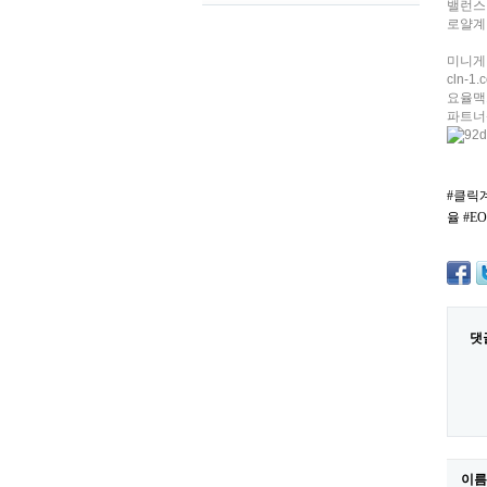
밸런스작
로얄계
미니게
cln-1
요율맥
파트너
#클릭
율 #
댓
이름