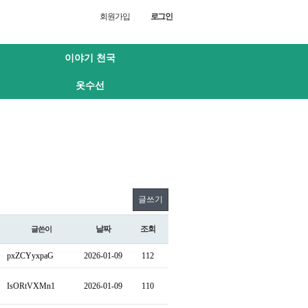
회원가입
로그인
이야기 천국
옷수선
글쓰기
날짜
조회
글쓴이
pxZCYyxpaG
2026-01-09
112
IsORtVXMn1
2026-01-09
110