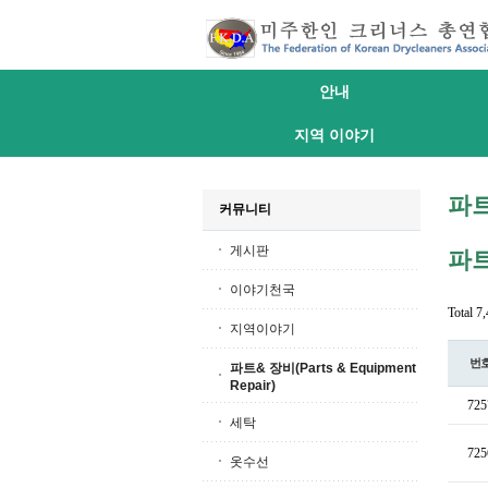
안내
지역 이야기
파트&
커뮤니티
게시판
파트&
이야기천국
Total 
지역이야기
번
파트& 장비(Parts & Equipment
Repair)
725
세탁
725
옷수선