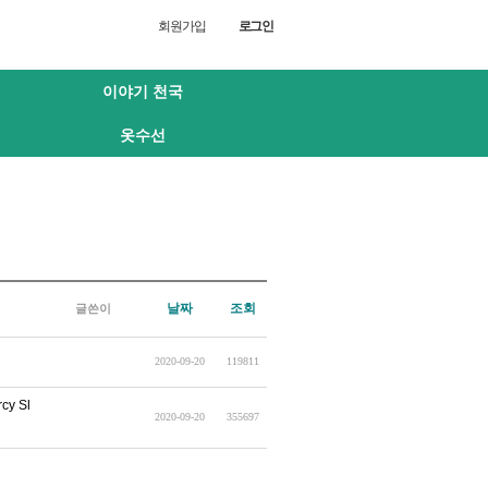
회원가입
로그인
이야기 천국
옷수선
날짜
조회
글쓴이
2020-09-20
119811
y Sl
2020-09-20
355697