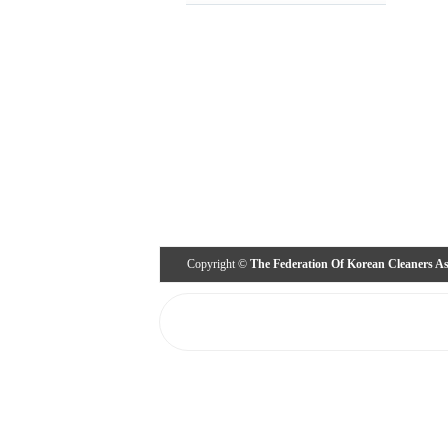
Copyright ©
The Federation Of Korean Cleaners As