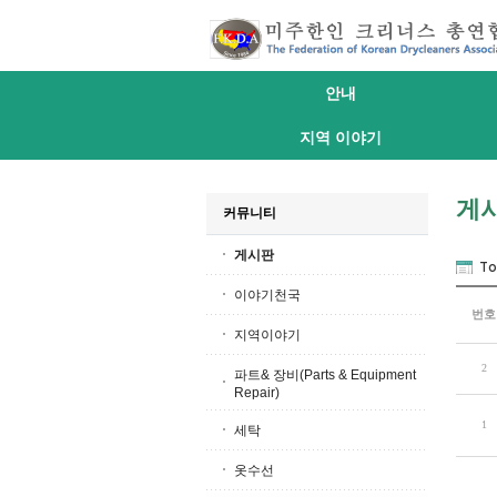
안내
지역 이야기
게
커뮤니티
게시판
To
이야기천국
번호
지역이야기
2
파트& 장비(Parts & Equipment
Repair)
1
세탁
옷수선