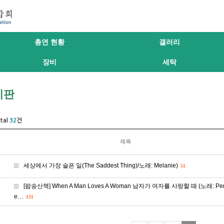
총연 현황
갤러리
장비
세탁
시판
tal
32
건
제목
세상에서 가장 슬픈 일(The Saddest Thing)/노래: Melanie)
51
[팝송산책] When A Man Loves A Woman 남자가 여자를 사랑할 때 (노래: Perc
e…
131