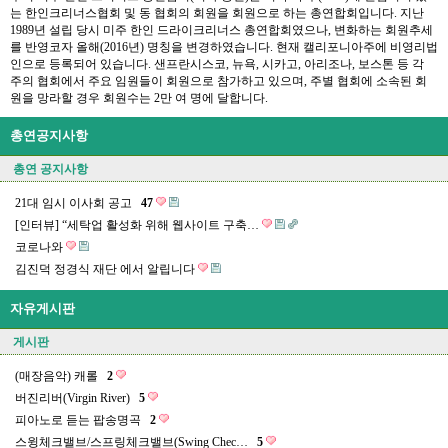
는 한인크리너스협회 및 동 협회의 회원을 회원으로 하는 총연합회입니다. 지난
1989년 설립 당시 미주 한인 드라이크리너스 총연합회였으나, 변화하는 회원추세
를 반영코자 올해(2016년) 명칭을 변경하였습니다. 현재 캘리포니아주에 비영리법
인으로 등록되어 있습니다. 샌프란시스코, 뉴욕, 시카고, 아리조나, 보스톤 등 각
주의 협회에서 주요 임원들이 회원으로 참가하고 있으며, 주별 협회에 소속된 회
원을 망라할 경우 회원수는 2만 여 명에 달합니다.
총연공지사항
총연 공지사항
21대 임시 이사회 공고
47
[인터뷰] “세탁업 활성화 위해 웹사이트 구축…
코로나와
김진덕 정경식 재단 에서 알립니다
자유게시판
게시판
(매장음악) 캐롤
2
버진리버(Virgin River)
5
피아노로 듣는 팝송명곡
2
스윙체크밸브/스프링체크밸브(Swing Chec…
5