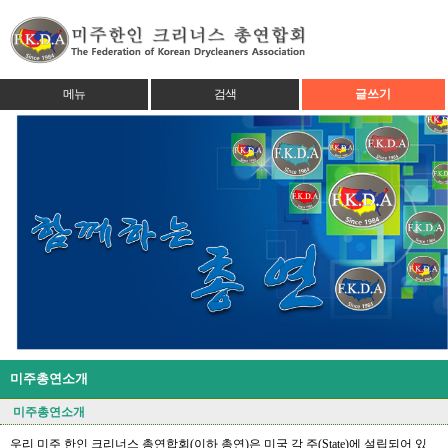
메뉴
검색
글쓰기
미주총연소개
미주총연소개
우리 미주 한인 크리너스 총연합회(이하 총연)은 미국 각 주(State)에 설립되어 있