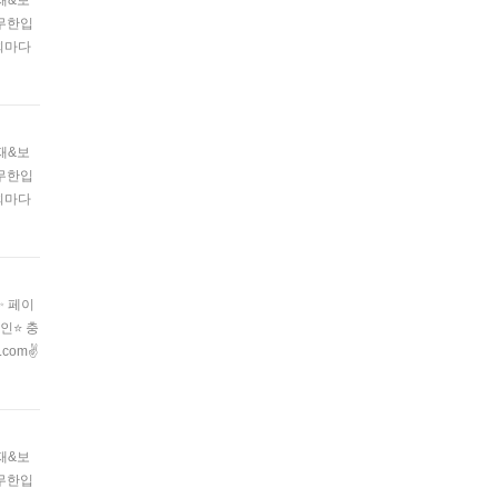
재&보
 무한입
0회마다
재&보
 무한입
0회마다
✨ 페이
인⭐️ 충
com✌️
재&보
 무한입