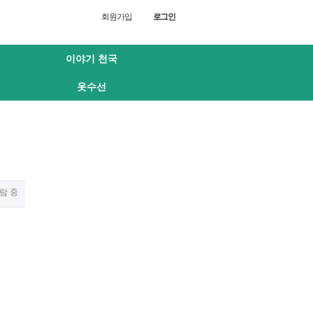
회원가입
로그인
이야기 천국
옷수선
열람 중