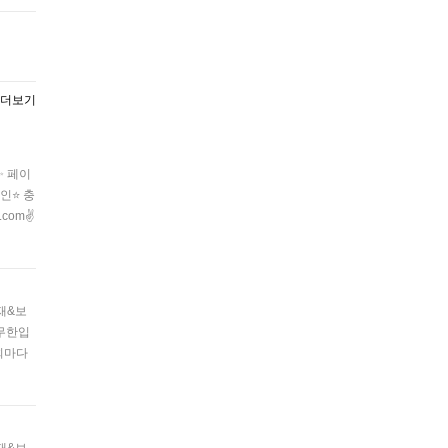
 더보기
✨ 페이
인⭐️ 충
com✌️
재&보
 무한입
0회마다