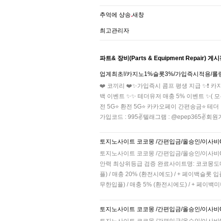
추억에 샹송
.
새창
최고관리자
파트& 장비(Parts & Equipment Repair) 
업계최초!/카지노1%슬롯3%/가입즉시적용/롤
❤️ 코끼리 ❤️✨가입즉시 콤프 평생 지급 ✨❗️ 카
백 이벤트 ✨✨ 테더유저 매충 5% 이벤트 ✨( 모든 
전 5G⭐️ 환전 5G⭐️ 카카오페이 간편송금⭐️ 테
가입코드 : 995✌️텔래그램 : @epep365✌️회
토지노사이트 코코몽 /간편입금/올승인/이사비
토지노사이트 코코몽 /간편입금/올승인/이사비
안력 최상위등급 검증 완료사이트명: 코코몽도메인주
플) / 매충 20% (환전시에도) / + 페이백슬롯 
무한입플) / 매충 5% (환전시에도) / + 페이백
토지노사이트 코코몽 /간편입금/올승인/이사비