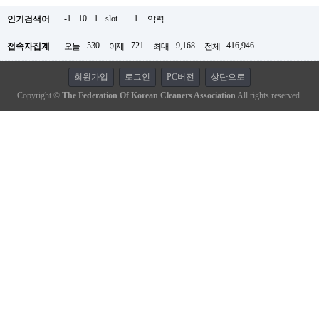
-1
10
1
slot
.
1.
인기검색어
약력
530
721
9,168
416,946
접속자집계
오늘
어제
최대
전체
회원가입
로그인
PC버전
상단으로
Copyright ©
The Federation Of Korean Cleaners Association
All rights reserved.