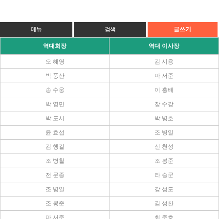
메뉴
검색
글쓰기
역대회장
역대 이사장
오 해영
김 시용
박 풍산
마 서준
송 수웅
이 홍배
박 영민
장 수강
박 도서
박 병호
윤 효섭
조 병일
김 행길
신 천성
조 병철
조 봉준
전 문종
라 승군
조 병일
강 성도
조 봉준
김 성찬
마 서준
최 준호