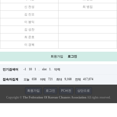
신 천성
최 병집
김 진모
이 봉익
김 성찬
최 준호
이 경복
회원가입
로그인
-1
10
1
.
slot
1.
인기검색어
약력
658
721
9,168
417,074
접속자집계
오늘
어제
최대
전체
회원가입
로그인
PC버전
상단으로
Copyright ©
The Federation Of Korean Cleaners Association
All rights reserved.