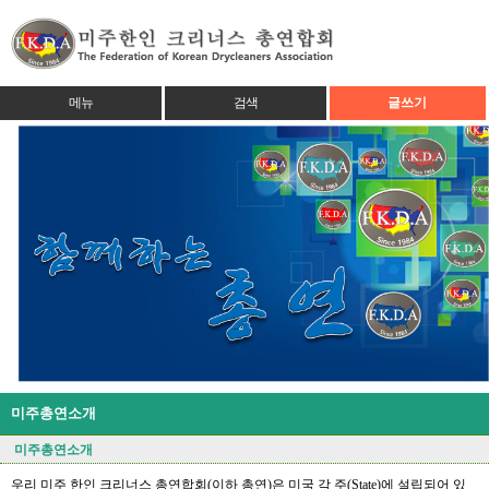
메뉴
검색
글쓰기
미주총연소개
미주총연소개
우리 미주 한인 크리너스 총연합회(이하 총연)은 미국 각 주(State)에 설립되어 있