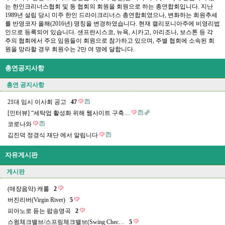
는 한인크리너스협회 및 동 협회의 회원을 회원으로 하는 총연합회입니다. 지난
1989년 설립 당시 미주 한인 드라이크리너스 총연합회였으나, 변화하는 회원추세
를 반영코자 올해(2016년) 명칭을 변경하였습니다. 현재 캘리포니아주에 비영리법
인으로 등록되어 있습니다. 샌프란시스코, 뉴욕, 시카고, 아리조나, 보스톤 등 각
주의 협회에서 주요 임원들이 회원으로 참가하고 있으며, 주별 협회에 소속된 회
원을 망라할 경우 회원수는 2만 여 명에 달합니다.
총연공지사항
총연 공지사항
21대 임시 이사회 공고
47
[인터뷰] “세탁업 활성화 위해 웹사이트 구축…
코로나와
김진덕 정경식 재단 에서 알립니다
자유게시판
게시판
(매장음악) 캐롤
2
버진리버(Virgin River)
5
피아노로 듣는 팝송명곡
2
스윙체크밸브/스프링체크밸브(Swing Chec…
5