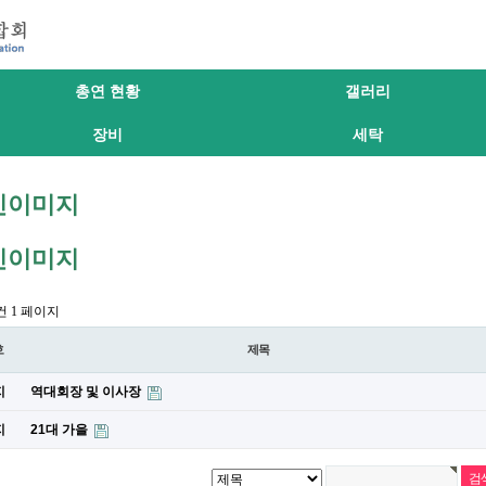
총연 현황
갤러리
장비
세탁
인이미지
인이미지
2건
1 페이지
호
제목
지
역대회장 및 이사장
지
21대 가을