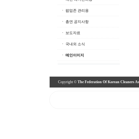
팝업존 관리용
총연 공지사항
보도자료
국내외 소식
메인이미지
Copyright ©
The Federation Of Korean Cleaners As