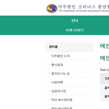
안내
지역 이야기
메
관리용
미주총연 소개
메
행사일정
Total 
찾아오시는 길
번
사업계획
공
상담게시판
공
하단 배너관리용
메인 배너관리용