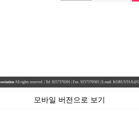
sociation
All rights reserved. | Tel. 9257370201 | Fax. 9257370505 | E-mail. KORUST
모바일 버전으로 보기