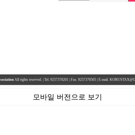
sociation
All rights reserved. | Tel. 9257370201 | Fax. 9257370505 | E-mail. KORUST
모바일 버전으로 보기