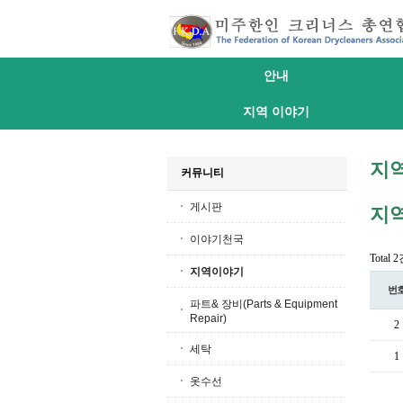
안내
지역 이야기
지
커뮤니티
게시판
지
이야기천국
Total 
지역이야기
번
파트& 장비(Parts & Equipment
Repair)
2
세탁
1
옷수선