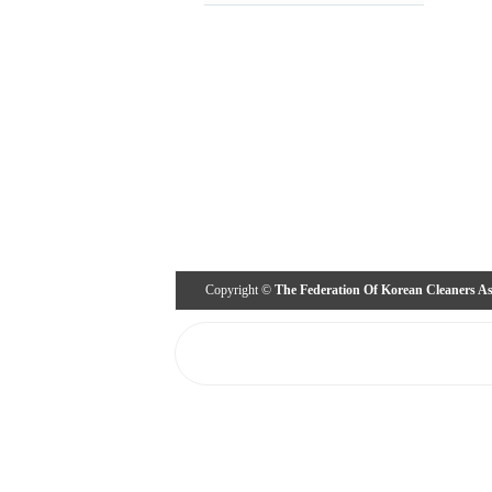
Copyright ©
The Federation Of Korean Cleaners As