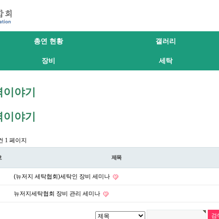
총연 현황
갤러리
장비
세탁
역이야기
역이야기
2건
1 페이지
호
제목
(뉴저지 세탁협회)세탁인 장비 세미나
뉴저지세탁협회 장비 관리 세미나