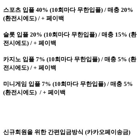
스포츠 입플 40% (10회마다 무한입플) / 매충 20%
(환전시에도) / + 페이백
슬롯 입플 20% (10회마다 무한입플) / 매충 15% (환
전시에도) / + 페이백
카지노 입플 7% (10회마다 무한입플) / 매충 5% (환
전시에도) / + 페이백
미니게임 입플 7% (10회마다 무한입플) / 매충 5%
(환전시에도) / + 페이백
신규회원을 위한 간편입금방식 (카카오페이송금)