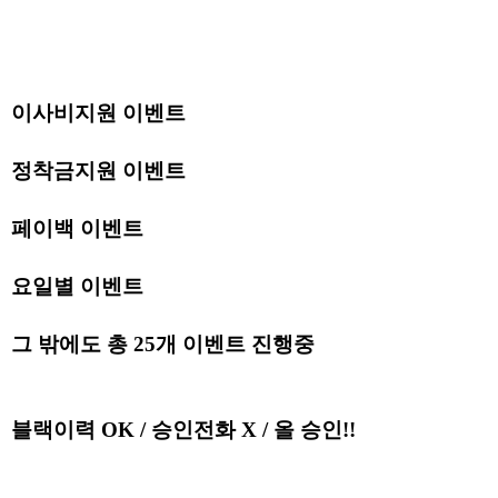
이사비지원 이벤트
정착금지원 이벤트
페이백 이벤트
요일별 이벤트
그 밖에도 총 25개 이벤트 진행중
블랙이력 OK / 승인전화 X / 올 승인!!