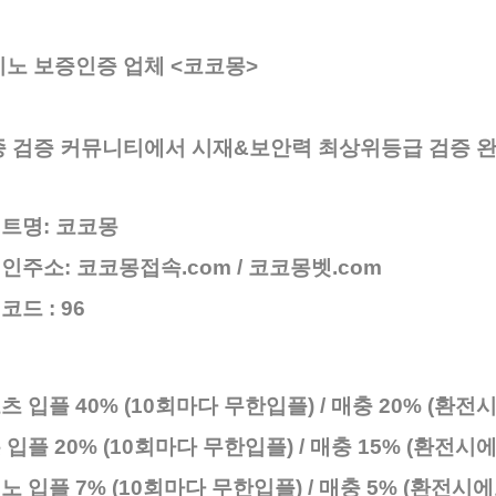
노 보증인증 업체 <코코몽>
 검증 커뮤니티에서 시재&보안력 최상위등급 검증 
트명: 코코몽
인주소: 코코몽접속.com / 코코몽벳.com
코드 : 96
츠 입플 40% (10회마다 무한입플) / 매충 20% (환전시
 입플 20% (10회마다 무한입플) / 매충 15% (환전시에
노 입플 7% (10회마다 무한입플) / 매충 5% (환전시에도