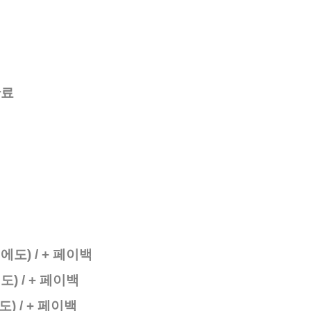
완료
에도) / + 페이백
도) / + 페이백
) / + 페이백