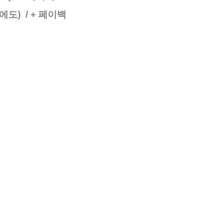
에도) / + 페이백