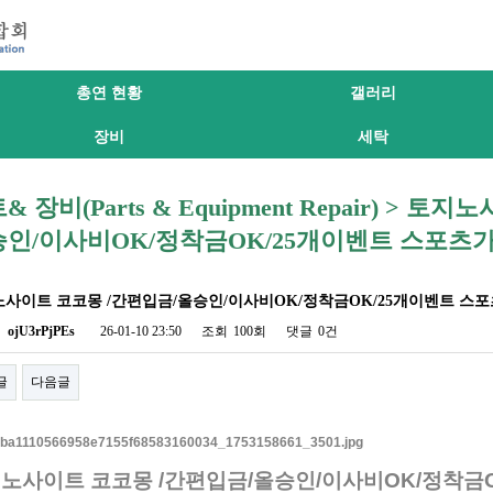
총연 현황
갤러리
장비
세탁
& 장비(Parts & Equipment Repair) > 
인/이사비OK/정착금OK/25개이벤트 스포츠
사이트 코코몽 /간편입금/올승인/이사비OK/정착금OK/25개이벤트 스
자
ojU3rPjPEs
26-01-10 23:50
조회
100회
댓글
0건
글
다음글
노사이트 코코몽 /간편입금/올승인/이사비OK/정착금O