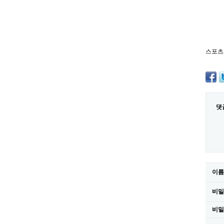
스포츠
댓
이름
비밀
비밀