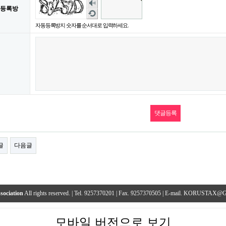
숫
등록방
자
새
음
로
자동등록방지 숫자를 순서대로 입력하세요.
성
고
듣
침
기
글
다음글
sociation
All rights reserved. | Tel. 9257370201 | Fax. 9257370505 | E-mail. KORUST
모바일 버전으로 보기