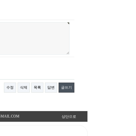
수정
삭제
목록
답변
글쓰기
AX@GMAIL.COM
상단으로