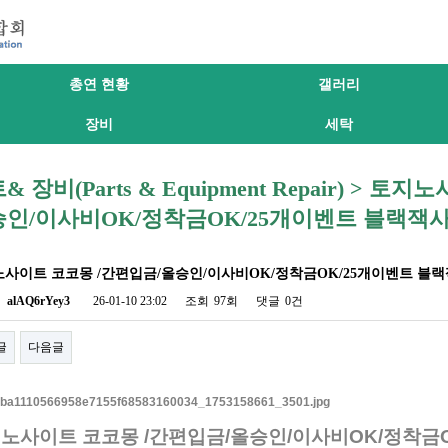
총연 현황
갤러리
장비
세탁
& 장비(Parts & Equipment Repair) > 
인/이사비OK/정착금OK/25개이벤트 블랙잭
사이트 코코몽 /간편입금/올승인/이사비OK/정착금OK/25개이벤트 블
자
alAQ6rYey3
26-01-10 23:02
조회
97회
댓글
0건
글
다음글
노사이트 코코몽 /간편입금/올승인/이사비OK/정착금O