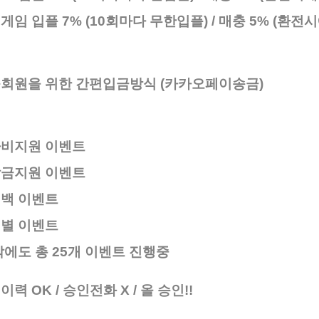
게임 입플 7% (10회마다 무한입플) / 매충 5% (환전시
회원을 위한 간편입금방식 (카카오페이송금)
비지원 이벤트
금지원 이벤트
백 이벤트
별 이벤트
밖에도 총 25개 이벤트 진행중
력 OK / 승인전화 X / 올 승인!!