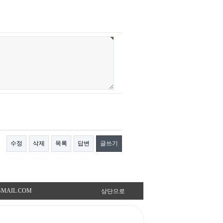
수정
삭제
목록
답변
글쓰기
AX@GMAIL.COM
상단으로