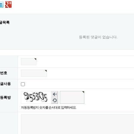
글목록
등록된 댓글이 없습니다.
번호
글사용
숫
등록방
자
새
음
로
자동등록방지 숫자를 순서대로 입력하세요.
성
고
듣
침
기