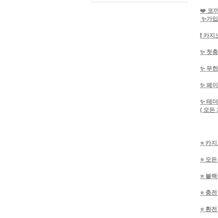
❤️ 코끼
✨가입
❗️ 카
✨ 첫충
✨ 무한
✨ 페이
✨ 테더
( 모든
⭐️ 카
⭐️ 모
⭐️ 블
⭐️ 충전
⭐️ 환전