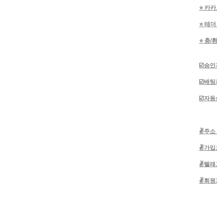
⭐️ 
⭐️ 테
⭐️ 충
☑️승
☑️배
☑️자동
✌️주소
✌️가입
✌️텔래
✌️회