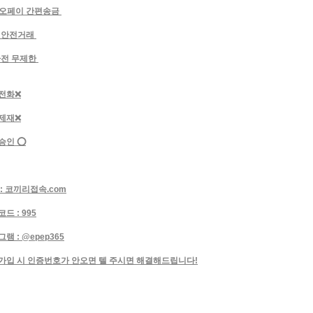
카카오페이 간편송금
더 안전거래
/환전 무제한
인전화❌
팅제재❌
승인 ⭕️
 : 코끼리접속.com
코드 : 995
그램 : @epep365
원가입 시 인증번호가 안오면 텔 주시면 해결해드립니다!