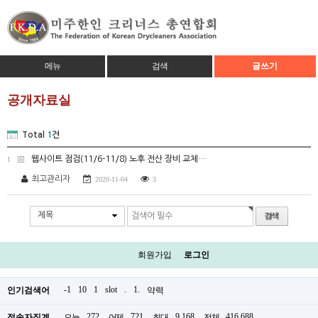
메뉴
검색
글쓰기
공개자료실
Total
1
건
웹사이트 점검(11/6-11/8) 노후 전산 장비 교체…
1
최고관리자
2020-11-04
3
제목
회원가입
로그인
-1
10
1
slot
.
1.
인기검색어
약력
272
721
9,168
416,688
접속자집계
오늘
어제
최대
전체