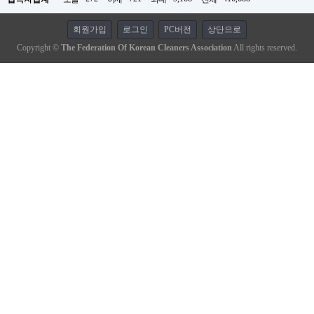
회원가입
로그인
PC버전
상단으로
Copyright ©
The Federation Of Korean Cleaners Association
All rights reserved.