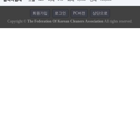
회원가입
로그인
PC버전
상단으로
Copyright ©
The Federation Of Korean Cleaners Association
All rights reserved.