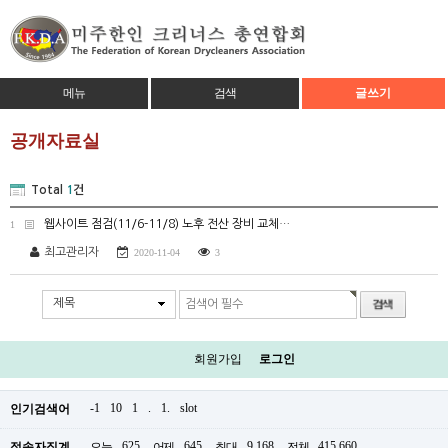
메뉴
검색
글쓰기
공개자료실
Total
1
건
웹사이트 점검(11/6-11/8) 노후 전산 장비 교체…
1
최고관리자
2020-11-04
3
제목
회원가입
로그인
-1
10
1
.
1.
slot
인기검색어
625
645
9,168
415,660
접속자집계
오늘
어제
최대
전체