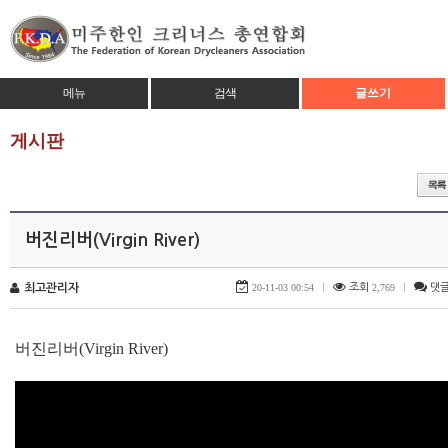
메뉴
검색
글쓰기
게시판
버진리버(Virgin River)
최고관리자
20-11-03 00:54
|
조회
2,769
|
댓
버진리버(Virgin River)