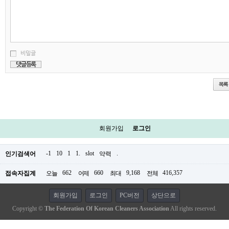
비밀글
회원가입
로그인
-1
10
1
1.
slot
.
인기검색어
약력
662
660
9,168
416,357
접속자집계
오늘
어제
최대
전체
회원가입
로그인
PC버전
상단으로
Copyright ©
The Federation Of Korean Cleaners Association
All rights reserved.