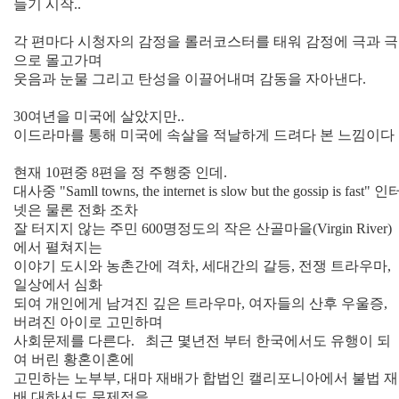
들기 시작..
각 편마다 시청자의 감정을 롤러코스터를 태워 감정에 극과 극
으로 몰고가며
웃음과 눈물 그리고 탄성을 이끌어내며 감동을 자아낸다.
30여년을 미국에 살았지만..
이드라마를 통해 미국에 속살을 적날하게 드려다 본 느낌이다
현재 10편중 8편을 정 주행중 인데.
대사중 "Samll towns, the internet is slow but the gossip is fast" 인
넷은 물론 전화 조차
잘 터지지
않는 주민 600명정도의 작은 산골마을(Virgin River)
에서 펼쳐지는
이야기 도시와 농촌간에 격차, 세대간의 갈등, 전쟁 트라우마,
일상에서 심화
되여
개인에게 남겨진 깊은 트라우마, 여자들의 산후 우울증,
버려진 아이로 고민하며
사회문제를 다른다.
최근 몇년전 부터 한국에서도 유행이 되
여 버린 황혼이혼에
고민하는 노부부,
대마 재배가 합법인 캘리포니아에서 불법 재
배 대하서도 문제점을