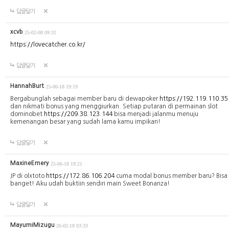
답글달기
xcvb
25-02-08 09:31
https://lovecatcher.co.kr/
답글달기
HannahBurt
25-06-18 19:19
Bergabunglah sebagai member baru di dewapoker
https://192.119.110.35
dan nikmati bonus yang menggiurkan. Setiap putaran di permainan slot
dominobet
https://209.38.123.144
bisa menjadi jalanmu menuju
kemenangan besar yang sudah lama kamu impikan!
답글달기
MaxineEmery
25-06-18 19:21
JP di olxtoto
https://172.86.106.204
cuma modal bonus member baru? Bisa
banget! Aku udah buktiin sendiri main Sweet Bonanza!
답글달기
MayumiMizugu
26-02-18 03:33