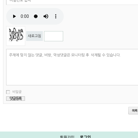
새로고침
비밀글
회원가입
로그인