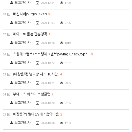
최고관리자
2020-12-04
1789
버진리버(Virgin River)
28
5
최고관리자
2020-11-03
2766
피아노로 듣는 팝송명곡
27
2
최고관리자
2020-10-26
1819
스윙체크밸브/스프링체크밸브(Swing Check/Spr…
26
5
최고관리자
2020-10-22
4137
(매장음악) 별다방 재즈 10시간.
25
6
최고관리자
2020-10-21
2985
부에노스 비스타 소셜클럽
24
4
최고관리자
2020-10-20
2795
매장음악) 별다방/재즈음악모음
23
2
최고관리자
2020-10-16
1733