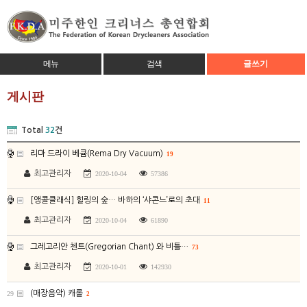
메뉴
검색
글쓰기
게시판
Total
32
건
리마 드라이 베큠(Rema Dry Vacuum)
19
최고관리자
2020-10-04
57386
[앵콜클래식] 힐링의 숲… 바하의 ‘샤콘느’로의 초대
11
최고관리자
2020-10-04
61890
그레고리안 첸트(Gregorian Chant) 와 비틀…
73
최고관리자
2020-10-01
142930
(매장음악) 캐롤
29
2