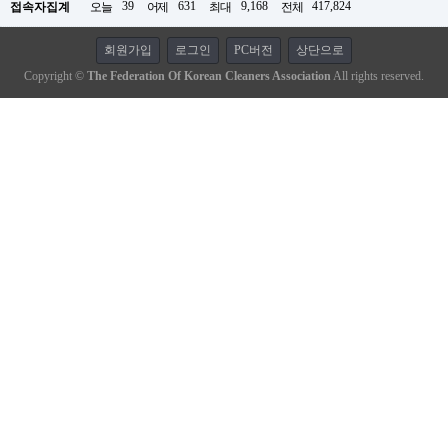
39
631
9,168
417,824
접속자집계
오늘
어제
최대
전체
회원가입
로그인
PC버전
상단으로
Copyright ©
The Federation Of Korean Cleaners Association
All rights reserved.