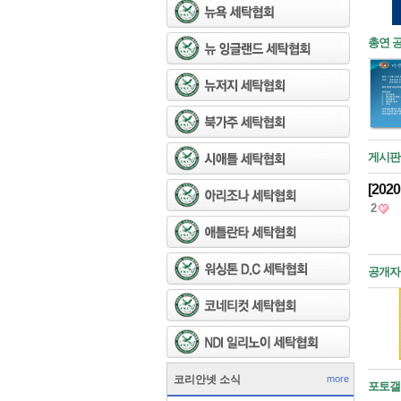
총연 
게시판
[202
2
공개자
코리안넷 소식
more
포토갤